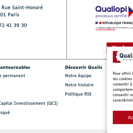
 Rue Saint-Honoré
01 Paris
72 41 39 30
Nos form
contournables
Découvrir Qualis
Pour offrir
le permanent
Notre équipe
les cookies
consentir à
Notre histoire
comportemen
Politique RSE
consentir o
caractérist
Capital Investissement (QCI)
squé
Ac