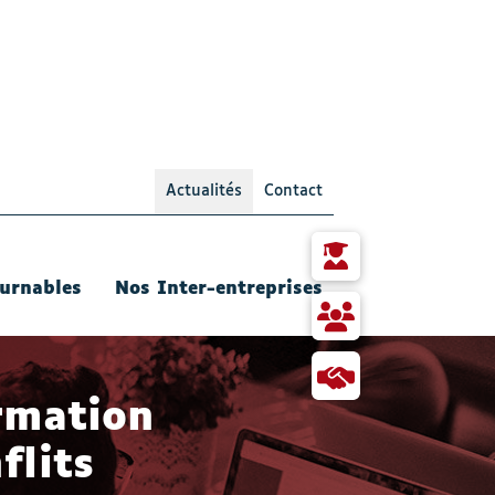
Actualités
Contact
- Actif
Particulier
urnables
Nos Inter-entreprises
RH
et
responsable
Collaborer
Formation
avec
rmation
Qualis
flits