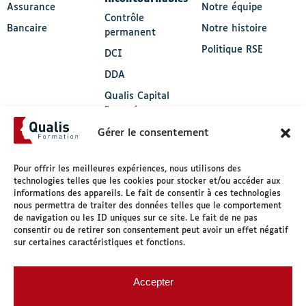
Assurance
Notre équipe
Contrôle
Bancaire
Notre histoire
permanent
Politique RSE
DCI
DDA
Qualis Capital
Investissement
(QCI)
Gérer le consentement
CFO Masqué
Pour offrir les meilleures expériences, nous utilisons des
Pourquoi nous choisir
technologies telles que les cookies pour stocker et/ou accéder aux
informations des appareils. Le fait de consentir à ces technologies
Handicap & accessibilité
nous permettra de traiter des données telles que le comportement
Nos solutions
de navigation ou les ID uniques sur ce site. Le fait de ne pas
consentir ou de retirer son consentement peut avoir un effet négatif
sur certaines caractéristiques et fonctions.
© 2026 Qualis formation.
Accepter
CGV