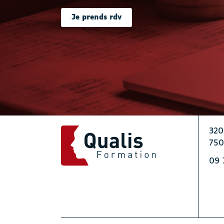
Je prends rdv
320
750
09 