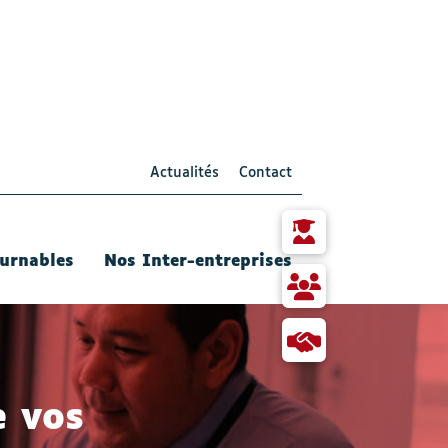
Actualités
Contact
Particulier
urnables
Nos Inter-entreprises
RH
et
responsable
Collaborer
Formation
avec
- Actif
Qualis
e vos