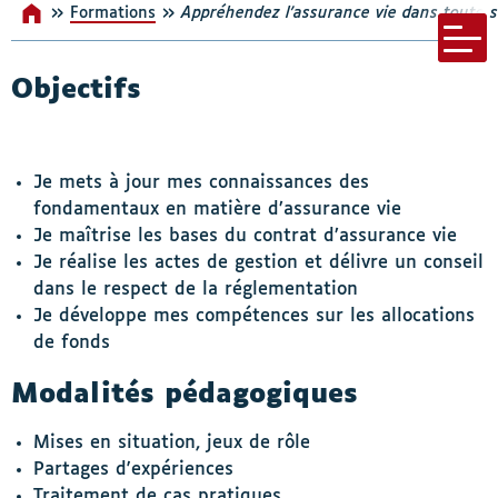
»
»
Formations
Accueil
Appréhendez l’assurance vie dans toute s
s-menu Nos incontournables
Menu bar
Objectifs
Je mets à jour mes connaissances des
fondamentaux en matière d’assurance vie
Je maîtrise les bases du contrat d’assurance vie
Je réalise les actes de gestion et délivre un conseil
dans le respect de la réglementation
Je développe mes compétences sur les allocations
de fonds
Modalités pédagogiques
Mises en situation, jeux de rôle
Partages d'expériences
Traitement de cas pratiques