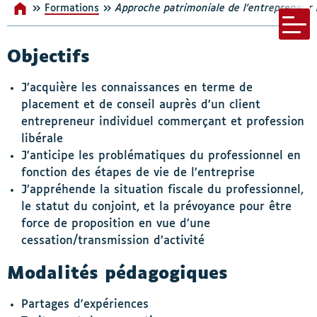
»
»
Formations
Accueil
Approche patrimoniale de l’entrepreneur i
s-menu Nos incontournables
Menu bar
Objectifs
J’acquière les connaissances en terme de
placement et de conseil auprès d’un client
entrepreneur individuel commerçant et profession
libérale
J’anticipe les problématiques du professionnel en
fonction des étapes de vie de l’entreprise
J’appréhende la situation fiscale du professionnel,
le statut du conjoint, et la prévoyance pour être
force de proposition en vue d’une
cessation/transmission d’activité
Modalités pédagogiques
Partages d'expériences