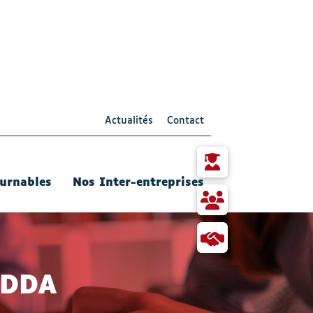
Actualités
Contact
Particulier
urnables
Nos Inter-entreprises
RH
et
responsable
Collaborer
Formation
avec
Qualis
e DDA