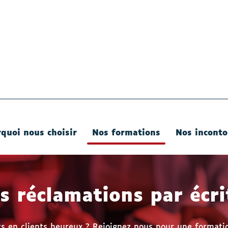
quoi nous choisir
Nos formations
Nos inconto
- Actif
s réclamations par écri
s en clients heureux ? Rejoignez nous pour une formatio