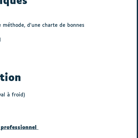
iques
e méthode, d'une charte de bonnes
l
tion
al à froid)
r professionnel