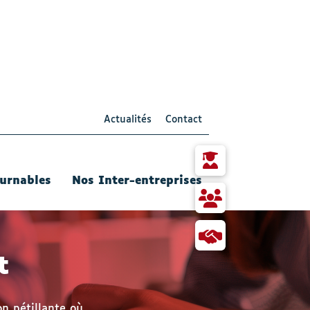
Actualités
Contact
Particulier
urnables
Nos Inter-entreprises
RH
et
responsable
Collaborer
Formation
avec
t
Qualis
n pétillante où