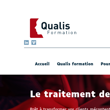
QUALIS FORMATION
LinkedIn
Vimeo
Accueil
Qualis formation
Pour
Le traitement de
Prêt à transformer vos clients mécontent